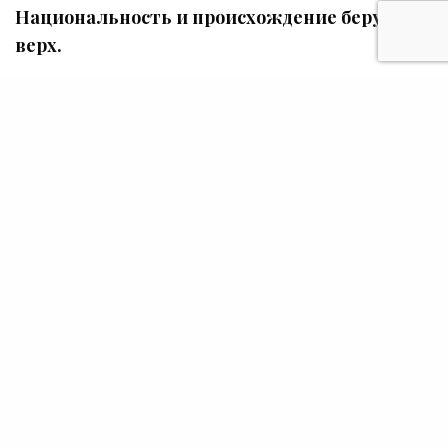
Национальность и происхождение берут
верх.
Интернет-магазин произведений «Графика
народов Севера» доступен на официальном
сайте
Фонда «Искусство наций»
.
LIKE
SHARE
НЕДЕЛИ МОДЫ
Валентин Юдашкин
представил кутюрную