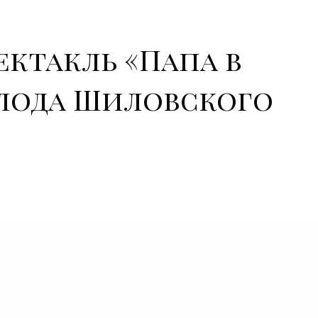
пектакль «Папа в
лода Шиловского