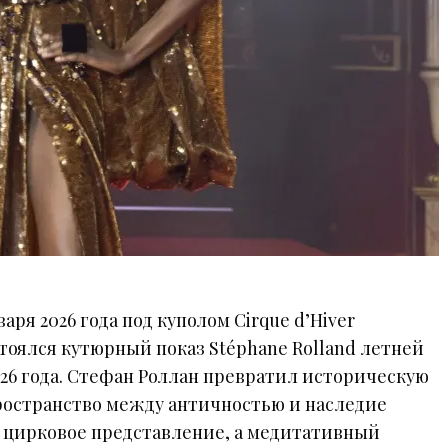
аря 2026 года под куполом Cirque d’Hiver
стоялся кутюрный показ Stéphane Rolland летней
26 года. Стефан Роллан превратил историческую
пространство между античностью и наследие
 цирковое представление, а медитативный