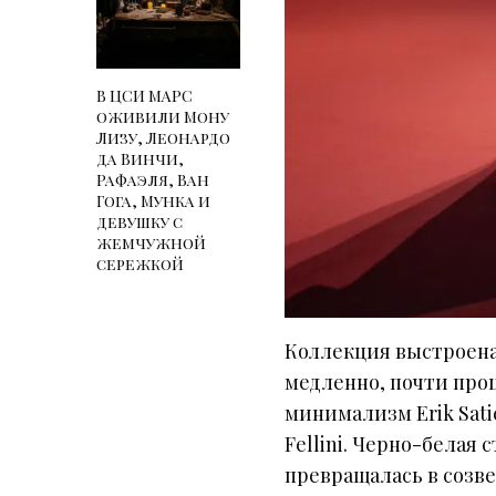
В ЦСИ МАРС
оживили Мону
Лизу, Леонардо
да Винчи,
Рафаэля, Ван
Гога, Мунка и
девушку с
жемчужной
сережкой
Коллекция выстроена
медленно, почти про
минимализм Erik Sat
Fellini. Черно-белая
превращалась в созв