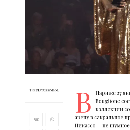
В
THE STATUS SYMBOL
Париже 27 янв
Bouglione со
коллекции 20
арену в сакральное 
Пикассо — не шумное