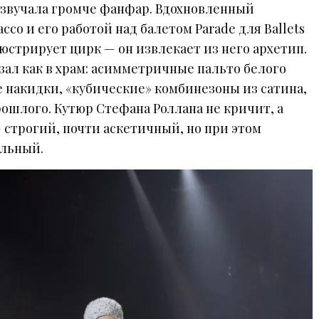
а звучала громче фанфар. Вдохновленный
ссо и его работой над балетом Parade для Ballets
люстрирует цирк — он извлекает из него архетип.
 зал как в храм: асимметричные пальто белого
е накидки, «кубические» комбинезоны из сатина,
рошлого. Кутюр Стефана Роллана не кричит, а
 строгий, почти аскетичный, но при этом
альный.