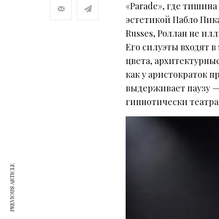
«Parade», где тишин
эстетикой Пабло Пика
Russes, Роллан не ил
Его силуэты входят в
цвета, архитектурны
как у аристократок п
выдерживает паузу —
гипнотически театр
PREVIOUS ARTICLE