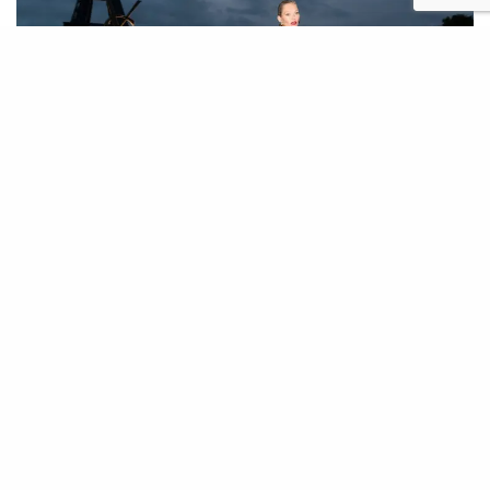
«Н
икогда не путайте элегантность
со снобизмом», – считал
французский дизайнер Ив-Сен
Лоран. Сегодня пост креативного директора
Saint Laurent занимает дизайнер итальянского
происхождения Энтони Ваккарелло, который
реинтерпретирует стиль основателям
модного Дома. Лаконичные силуэты,