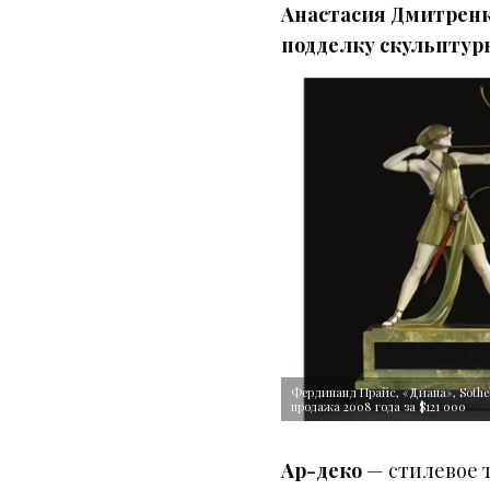
Анастасия Дмитрен
подделку скульптур
Фердинанд Прайс, «Диана», Sotheb
продажа 2008 года за $121 000
Ар-деко
— стилевоe 