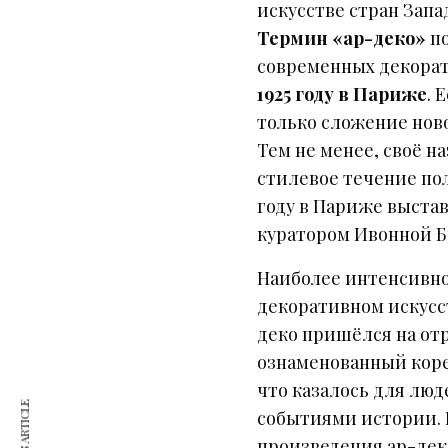
искусстве стран Запа
Термин «ар-деко»
по
современных декора
1925 году в Париже
. 
только сложение ново
Тем не менее, своё н
стилевое течение пол
году в Париже выста
куратором Ивонной Б
Наиболее интенсивно
декоративном искусст
деко пришёлся на от
ознаменованный коре
что казалось для лю
событиями истории. 
произведения ар-дек