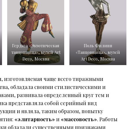
Гердаго «Экзотическая
Поль Филипп
танцовщица», музей Art
«Танцовщица», музей
Deco, Москва
Art Deco, Москва
, изготовляемая чаще всего тиражными
тва, обладала своими стилистическими и
ами, развивала определенный круг тем и
тика представляла собой серийный вид
укции и являла, таким образом, попытку
нятия:
«элитарность»
и
«массовость»
. Работы
ики обладали существенными признаками