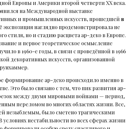
дной Европы и Америки второй четверти XX века.
явился на Международной выставке
тивных и промышленных искусств, прошедшей
в
Её экспозиция наглядно продемонстрировала не
го стиля, но и стадию расцвета ар-деко в Европе.
азвание и первое теоретическое осмысление
учило в 1960-е годы, в связи с проведённой в 1966
вкой декоративных искусств, организованной
рунхаммер.
е формирование ар-деко происходило именно в
ве. Это было связано с тем, что пик развития ар-
резок между двумя мировыми войнами — период,
нным переломом во многих областях жизни. Все,
дей незыблемым, было сметено трагическими
В условиях нестабильности во всех сферах жизни
о формировали особую среду счастливого и