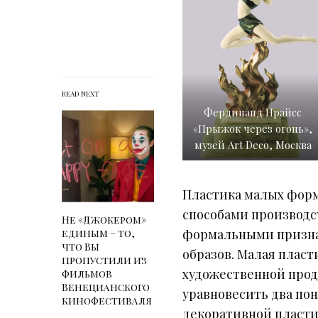
READ NEXT
Фердинанд Прайсс
«Прыжок через огонь»,
музей Art Deco, Москва
Пластика малых форм
способами производс
Не «Джокером»
формальными признак
единым – то,
что Вы
образов. Малая плас
пропустили из
художественной прод
фильмов
Венецианского
уравновесить два по
кинофестиваля
декоративной пласт