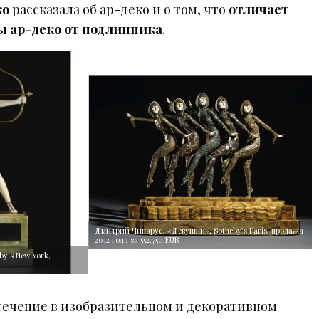
ко
рассказала об ар-деко и о том, что
отличает
ы ар-деко от подлинника
.
Дмитрий Чипарус, «Девушки», Sotheby’s Paris, продажа
2012 года за 552.750 EUR
y’s New York,
течение в изобразительном и декоративном