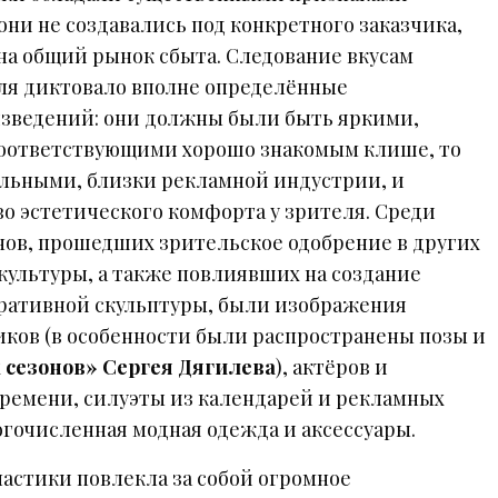
 они не создавались под конкретного заказчика,
на общий рынок сбыта. Следование вкусам
ля диктовало вполне определённые
зведений: они должны были быть яркими,
оответствующими хорошо знакомым клише, то
льными, близки рекламной индустрии, и
 эстетического комфорта у зрителя. Среди
ов, прошедших зрительское одобрение в других
 культуры, а также повлиявших на создание
оративной скульптуры, были изображения
ков (в особенности были распространены позы и
 сезонов» Сергея Дягилева
), актёров и
времени, силуэты из календарей и рекламных
огочисленная модная одежда и аксессуары.
астики повлекла за собой огромное