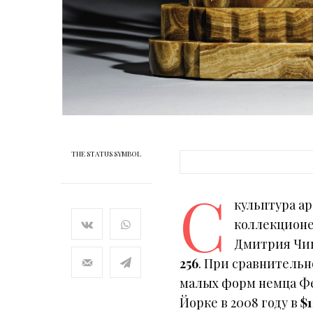
THE STATUS SYMBOL
С
кульптура а
коллекционер
Дмитрия Чип
256
. При сравнительн
малых форм немца Фе
Йорке в 2008 году в
$