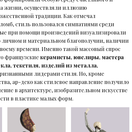
за жизни, осуществляли иллюзию
ожественной традиции. Как отмечал
лломб, стиль пользовался симпатиями среди
рые при помощи произведений визуализировали
о личном и материальном благополучии, наличии
своему времени. Именно такой массовый спрос
что французские
керамисты, ювелиры, мастера
кла, текстиля, изделий из металла,
ризнанными лидерами стиля. Но, кроме
тва, ар-деко как стилевое направление получило
ение в архитектуре, изобразительном искусстве
ости в пластике малых форм.