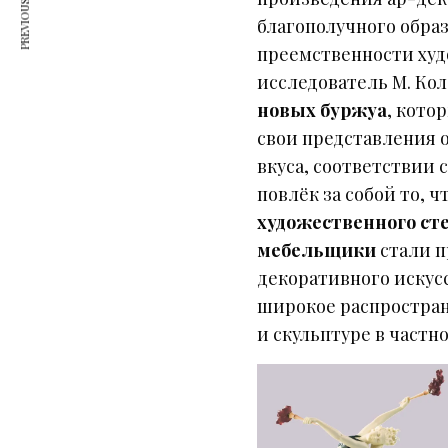
PREVIOUS ARTICLE
благополучного обра
преемственности худ
исследователь М. Ко
новых буржуа
, кото
свои представления 
вкуса, соответствии 
повлёк за собой то, 
художественного сте
мебельщики
стали п
декоративного искусс
широкое распростран
и скульптуре в частн