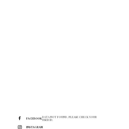
DATA NOT FOUND. PLEASE CHECK YOUR
FACEBOOK
USER ID.
INSTAGRAM