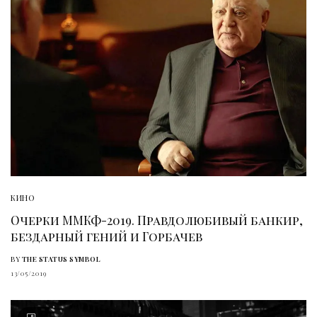
КИНО
Очерки ММКФ-2019. Правдолюбивый банкир,
бездарный гений и Горбачев
BY
THE STATUS SYMBOL
13/05/2019