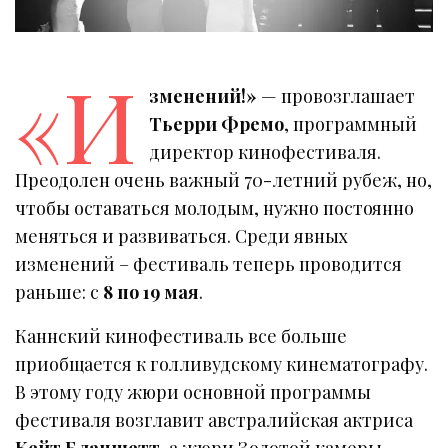
«И
зменений!»
— провозглашает
Тьерри Фремо
, программный
директор кинофестиваля.
Преодолен очень важный 70-летний рубеж, но,
чтобы оставаться молодым, нужно постоянно
меняться и развиваться. Среди явных
изменений – фестиваль теперь проводится
раньше: с
8 по 19 мая
.
Каннский кинофестиваль все больше
приобщается к голливудскому кинематографу.
В этому году жюри основной программы
фестиваля возглавит австралийская актриса
Кейт Бланшетт
, а жюри Золотой камеры –