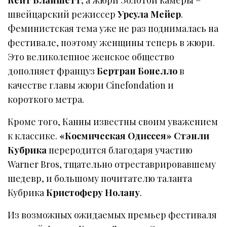
швейцарский режиссер
Урсула Мейер
.
Феминистская тема уже не раз поднималась на
фестивале, поэтому женщины теперь в жюри.
Это великолепное женское общество
дополняет француз
Бертран Бонелло
в
качестве главы жюри Cinefondation и
короткого метра.
Кроме того, Канны известны своим уважением
к классике.
«Космическая Одиссея» Стэнли
Кубрика
переродится благодаря участию
Warner Bros, тщательно отреставрировавшему
шедевр, и большому почитателю таланта
Кубрика
Кристоферу Нолану
.
Из возможных ожидаемых премьер фестиваля