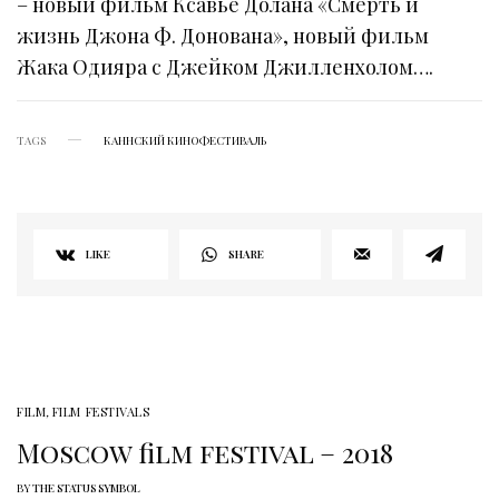
– новый фильм Ксавье Долана «Смерть и
жизнь Джона Ф. Донована», новый фильм
Жака Одияра с Джейком Джилленхолом….
TAGS
КАННСКИЙ КИНОФЕСТИВАЛЬ
LIKE
SHARE
FILM
,
FILM FESTIVALS
Moscow film festival – 2018
BY
THE STATUS SYMBOL