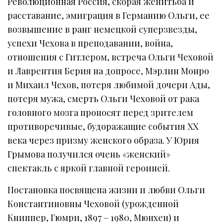
Революционная Россия, скорая женитьба и
расставание, эмиграция в Германию Ольги, ее
возвышение в ранг немецкой суперзвезды,
успехи Чехова в преподавании, война,
отношения с Гитлером, встреча Ольги Чеховой
и Лаврентия Берия на допросе, Мэрлин Монро
и Михаил Чехов, потеря любимой дочери Ады,
потеря мужа, смерть Ольги Чеховой от рака
головного мозга проносят перед зрителем
противоречивые, будоражащие события XX
века через призму женского образа. У Юрия
Грымова получился очень «женский»
спектакль с яркой главной героиней.
Постановка посвящена жизни и любви Ольги
Константиновны Чеховой (урожденной
Книппер, Гюмри, 1897 – 1980, Мюнхен) и