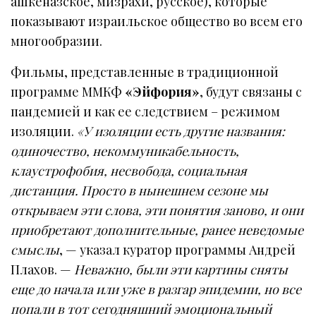
ашкеназское, мизрахи, русское), которые
показывают израильское общество во всем его
многообразии.
Фильмы, представленные в традиционной
программе ММКФ
«Эйфория»
, будут связаны с
пандемией и как ее следствием – режимом
изоляции.
«У изоляции есть другие названия:
одиночество, некоммуникабельность,
клаустрофобия, несвобода, социальная
дистанция. Просто в нынешнем сезоне мы
открываем эти слова, эти понятия заново, и они
приобретают дополнительные, ранее неведомые
смыслы
, — указал куратор программы Андрей
Плахов. —
Неважно, были эти картины сняты
еще до начала или уже в разгар эпидемии, но все
попали в тот сегодняшний эмоциональный