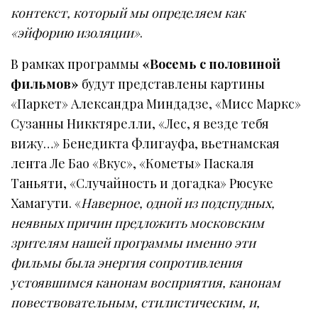
контекст, который мы определяем как
«эйфорию изоляции»
.
В рамках программы
«Восемь с половиной
фильмов»
будут представлены картины
«Паркет» Александра Миндадзе, «Мисс Маркс»
Сузанны Никктярелли, «Лес, я везде тебя
вижу…» Бенедикта Флигауфа, вьетнамская
лента Ле Бао «Вкус», «Кометы» Паскаля
Таньяти, «Случайность и догадка» Рюсуке
Хамагути. «
Наверное, одной из подспудных,
неявных причин предложить московским
зрителям нашей программы именно эти
фильмы была энергия сопротивления
устоявшимся канонам восприятия, канонам
повествовательным, стилистическим, и,