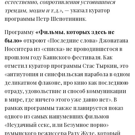
естественно, сопротивления устоявшимся
трендам, модам и т.д.»
, — указал куратор
программы Петр Шепотинник.
Программу
«Фильмы, которых здесь не
было»
откроют «Последние слова» Джонатана
Носситера из «списка» не проводившегося в
прошлом году Каннского фестиваля. Как
отметил куратор программы Стас Тыркин, это
«антиутопия и синефильская парабола в одном
деликатном флаконе, про кино как последнюю
отраду, удовольствие и способ коммуникации
в мире, где ничего этого уже давно нет». В
рамках программы также планируется показ
одного из самых нашумевших фильмов
«Неудачный секс, или Безумное порно»
румынского режиссера Раду Жуде, который