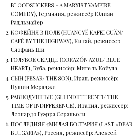
BLOODSUCKERS – A MARXIST VAMPIRE
COMEDY), Германия, режиссёр Юлиан
Радльмайер
КОФЕЙНЯ В ПОЛЕ (HUĀNGYĚ KĀFĒI GUǍN/
CAFÉ BY THE HIGHWAY), Китай, режиссер
Сяофань Ши
ГОЛУБОЕ СЕРДЦЕ (CORAZÓN AZUL/ BLUE
HEART), Куба, режиссёр: Мигель Койула
СЫН (PESAR/ THE SON), Иран, режиссёр:
Нушин Мераджи
РАВНОДУШНЫЕ (GLI INDIFFERENTI/ THE
TIME OF INDIFFERENCE), Италия, режиссер:
Леонардо Гуэрра Сераньоли
ПОСЛЕДНЯЯ «МИЛАЯ БОЛГАРИЯ (LAST «DEAR
BULGARIA»), Россия, режиссёр: Алексей