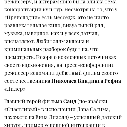
режиссеру, и актерам явно была близка тема
конфронтации культур. Несмотря на то, что у
«Преисподни» есть месседж, это не чисто
развлекательное кино, визуальный ряд,
музыка, наверное, как и у всех датчан,
впечатляют. Любителям экшена и
криминальных разборок будет на, что
посмотреть. Говоря о возможных источниках
своего вдохновения, на пресс-конференции
режиссер вспомнил дебютный фильм своего
соотечественника
Николаса Виндинга Рефна
«Дилер».
Главный герой фильма
Саид
(по-арабски
«Счастливый» в исполнении Дара Салима,
похожего на Вина Дизеля) – успешный датский
хирург, пример успешной интеграции в