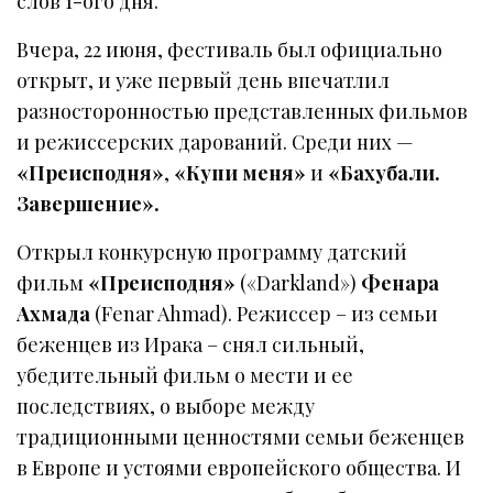
слов 1-ого дня.
Вчера, 22 июня, фестиваль был официально
открыт, и уже первый день впечатлил
разносторонностью представленных фильмов
и режиссерских дарований. Среди них —
«Преисподня»
,
«Купи меня»
и
«Бахубали.
Завершение».
Открыл конкурсную программу датский
фильм
«Преисподня»
(«Darkland»)
Фенара
Ахмада
(Fenar Ahmad). Режиссер – из семьи
беженцев из Ирака – снял сильный,
убедительный фильм о мести и ее
последствиях, о выборе между
традиционными ценностями семьи беженцев
в Европе и устоями европейского общества. И