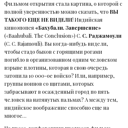
Фильмом открытия стала картина, о которой с
полной уверенностью можно сказать, что
ВЫ
ТАКОГО ЕЩЕ НЕ ВИДЕЛИ
! Индийская
киноэпопея
«Бахубали. Завершение»
(«Baahubali. The Conclusion») С.
С. Раджамоули
(C. C. Rajamouli). Вы когда-нибудь видели,
чтобы стадо быков с горящими рогами
погибло в организованном одним человеком
взрыве плотины, которая в свою очередь
затопила 10 000-ое войско? Или, например,
группы воинов со щитами, которых
забрасывают в осажденный город по пять
человек на натянутых пальмах? А между тем,
индийское воображение способно еще на
многое…