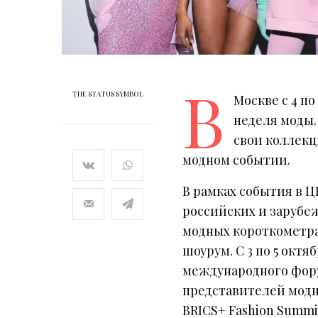
В
THE STATUS SYMBOL
Москве с 4 по
неделя моды.
свои коллекц
модном событии.
В рамках события в Ц
российских и зарубе
модных короткометра
шоурум. С 3 по 5 октя
международного фору
представителей модн
BRICS+ Fashion Summi