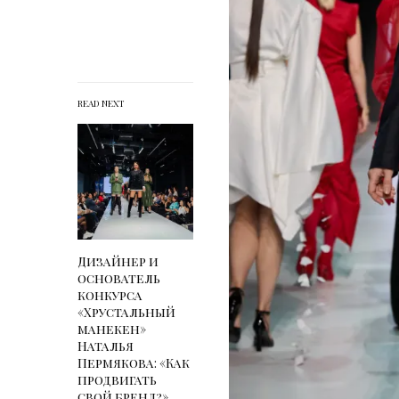
READ NEXT
Дизайнер и
основатель
конкурса
«Хрустальный
манекен»
Наталья
Пермякова: «Как
продвигать
свой бренд?»