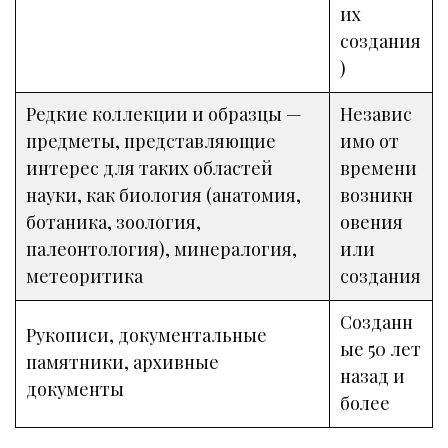
их
создания
)
Редкие коллекции и образцы —
Независ
предметы, представляющие
имо от
интерес для таких областей
времени
науки, как биология (анатомия,
возникн
ботаника, зоология,
овения
палеонтология), минералогия,
или
метеоритика
создания
Созданн
Рукописи, документальные
ые 50 лет
памятники, архивные
назад и
документы
более