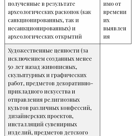
полученные в результате
имо от
археологических раскопок (как
времени
санкционированных, так и
их
несанкционированных) и
выявлен
археологических открытий
ия
Художественные ценности (за
исключением созданных менее
50 лет назад живописных,
скульптурных и графических
работ, предметов декоративно-
прикладного искусства и
отправления религиозных
культов различных конфессий,
дизайнерских проектов,
инсталляций сувенирных
изделий, предметов детского