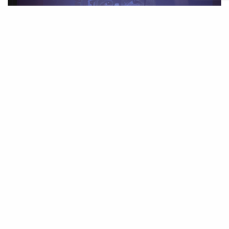
Н
еделя критики в Каннах (Semaine de
la critique) — одна из программ
официального конкурса Каннского
кинофестиваля, основанная ассоциацией
французских критиков и посвященная