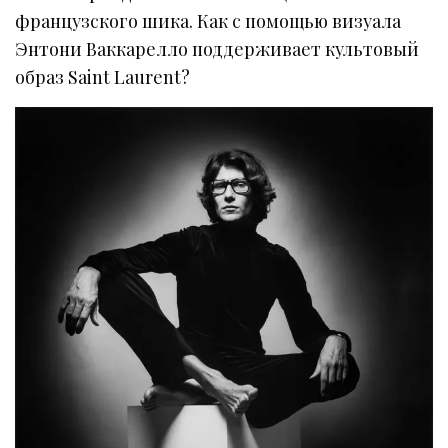
французского шика. Как с помощью визуала
Энтони Ваккарелло поддерживает культовый
образ Saint Laurent?