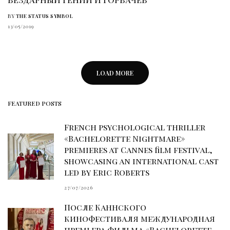
BY
THE STATUS SYMBOL
13/05/2019
LOAD MORE
FEATURED POSTS
French psychological thriller
«Bachelorette Nightmare»
premieres at Cannes film festival,
showcasing an international cast
led by Eric Roberts
27/07/2026
После Каннского
кинофестиваля международная
премьера фильма «Bachelorette