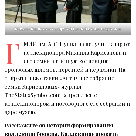
Михаил Карисалов с супругой Еленой и сыном Артемом
Г
МИИ им. А. С. Пушкина получил в дар от
коллекционера Михаила Карисалова и
его семьи античную коллекцию
бронзовых шлемов, перстней и керамики. На
открытии выставки «Античное собрание
семьи Карисаловых» журнал
TheStatusSymbol.com встретился с
коллекционером и поговорил о его собрании и
даре музею.
Расскажите об истории формирования
коллекции бронзы. Коллекционировать